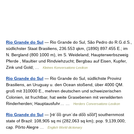
Rio Grande do Sul
— Rio Grande do Sul, São Pedro do R.G.d.S.,
südlichster Staat Brasiliens, 236.553 qkm, (1890) 897.455 E.; im
N. Bergland (800 1000 m), im S. Weideland; Haupterwerbszweig
Pferde , Maultier und Rindviehzucht; Bergbau auf Eisen, Kupfer,
Zink und Gold; …
Kleines Konversations-Lexikon
Rio Grande do Sul
— Rio Grande do Sul, südlichste Provinz
Brasiliens, an Uruguay u. den Ocean stoßend, über 4000 QM.
groß mit 310000 E., mehren deutschen und schweizerischen
Colonien, ist fruchtbar, hat weite Grasebenen mit verwilderten
Rinderherden; Hauptausfuhr… …
Herders Conversations-Lexikon
Rio Grande do Sul
— [rē΄o͞o grun΄də do͞o so͞ol′] southernmost
state of Brazil: 108,905 sq mi (282,063 sq km); pop. 9,139,000;
cap. Pôrto Alegre …
English World dictionary