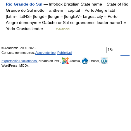
Rio Grande do Sul
— Infobox Brazilian State name = State of Rio
Grande do Sul motto = anthem = capital = Porto Alegre latd=
|latm= |latNS= |longd= |longm= |longEW= largest city = Porto
Alegre demonym = Gaúcho or Sul rio grandense leader name1 =
Yeda Crusius leader… …
Wikipedia
© Academic, 2000-2026
18+
Contacte con nosotros:
Apoyo técnico
,
Publicidad
Exportación Diccionarios
, creado en PHP,
Joomla,
Drupal,
WordPress, MODx.