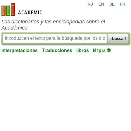
RU
EN
DE
FR
es-academic.com
Los diccionarios y las enciclopedias sobre el
Académico
¡Buscar!
interpretaciones
Traducciones
libros
Игры ⚽