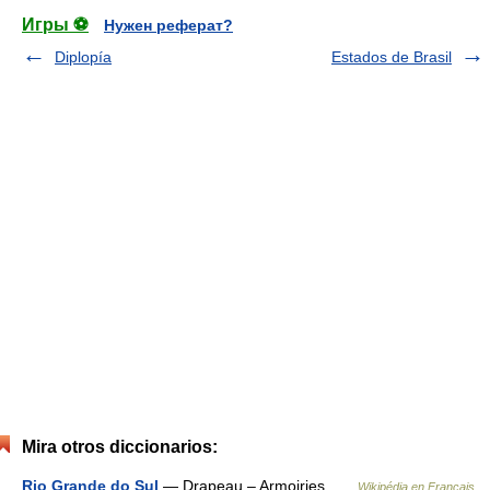
Игры ⚽
Нужен реферат?
Diplopía
Estados de Brasil
Mira otros diccionarios:
Rio Grande do Sul
— Drapeau – Armoiries …
Wikipédia en Français