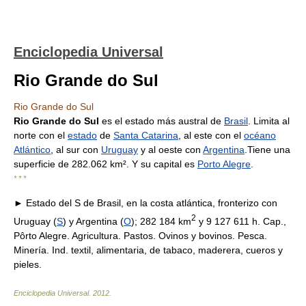
Enciclopedia Universal
Rio Grande do Sul
Rio Grande do Sul
Rio Grande do Sul
es el estado más austral de
Brasil
. Limita al
norte con el
estado
de
Santa Catarina
, al este con el
océano
Atlántico
, al sur con
Uruguay
y al oeste con
Argentina
.Tiene una
superficie de 282.062 km². Y su capital es
Porto Alegre
.
* * *
► Estado del S de Brasil, en la costa atlántica, fronterizo con
2
Uruguay (
S
) y Argentina (
O
); 282 184 km
y 9 127 611 h. Cap.,
Pôrto Alegre. Agricultura. Pastos. Ovinos y bovinos. Pesca.
Minería. Ind. textil, alimentaria, de tabaco, maderera, cueros y
pieles.
Enciclopedia Universal
.
2012
.